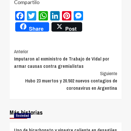
Compartilo
Facebook
Twitter
WhatsApp
LinkedIn
Pinterest
Messenger
Share
Post
Navegación
Anterior
Imputaron al exministro de Trabajo de Vidal por
de
armar causas contra gremialistas
entradas
Siguiente
Hubo 23 muertos y 20.502 nuevos contagios de
coronavirus en Argentina
Más historias
Sociedad
Uso de bicarbonato y vinagre caliente en desagües