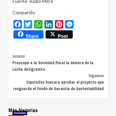
Fuente: Radio Mitre
Compartilo
Facebook
Twitter
WhatsApp
LinkedIn
Pinterest
Messenger
Share
Post
Navegación
Anterior
Preocupa a la Sociedad Rural la demora de la
de
Lucha Antigranizo
entradas
Siguiente
Diputados buscará aprobar el proyecto que
resguarda el Fondo de Garantía de Sustentabilidad
Más historias
Sociedad