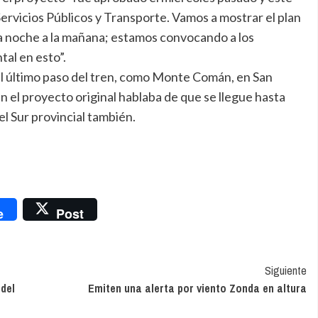
Servicios Públicos y Transporte. Vamos a mostrar el plan
la noche a la mañana; estamos convocando a los
al en esto”.
el último paso del tren, como Monte Comán, en San
bien el proyecto original hablaba de que se llegue hasta
el Sur provincial también.
nger
e
Post
Siguiente
 del
Emiten una alerta por viento Zonda en altura