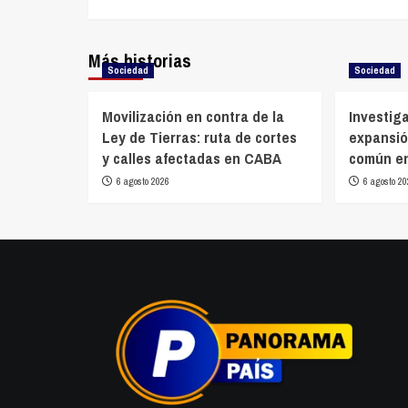
entradas
Más historias
Sociedad
Sociedad
Movilización en contra de la
Investiga
Ley de Tierras: ruta de cortes
expansió
y calles afectadas en CABA
común en
6 agosto 2026
6 agosto 20