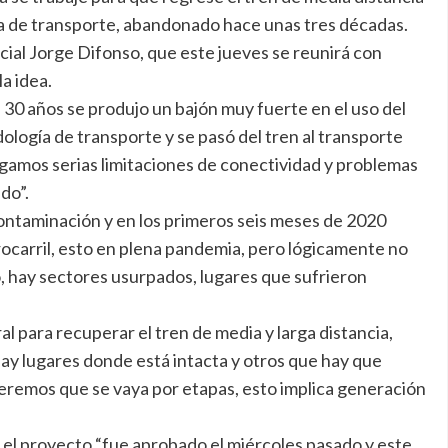
a de transporte, abandonado hace unas tres décadas.
incial Jorge Difonso, que este jueves se reunirá con
a idea.
s 30 años se produjo un bajón muy fuerte en el uso del
ología de transporte y se pasó del tren al transporte
engamos serias limitaciones de conectividad y problemas
do”.
ontaminación y en los primeros seis meses de 2020
carril, esto en plena pandemia, pero lógicamente no
 hay sectores usurpados, lugares que sufrieron
al para recuperar el tren de media y larga distancia,
“Hay lugares donde está intacta y otros que hay que
ueremos que se vaya por etapas, esto implica generación
ue el proyecto “fue aprobado el miércoles pasado y este