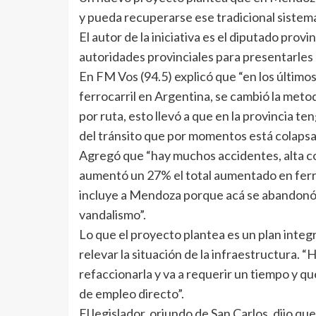
y pueda recuperarse ese tradicional sistem
El autor de la iniciativa es el diputado prov
autoridades provinciales para presentarles l
En FM Vos (94.5) explicó que “en los último
ferrocarril en Argentina, se cambió la metod
por ruta, esto llevó a que en la provincia t
del tránsito que por momentos está colapsa
Agregó que “hay muchos accidentes, alta c
aumentó un 27% el total aumentado en ferro
incluye a Mendoza porque acá se abandonó,
vandalismo”.
Lo que el proyecto plantea es un plan integr
relevar la situación de la infraestructura. 
refaccionarla y va a requerir un tiempo y q
de empleo directo”.
El legislador, oriundo de San Carlos, dijo q