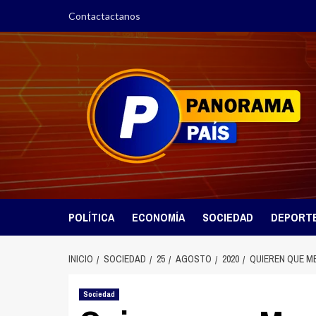
Saltar
Contactactanos
al
contenido
POLÍTICA
ECONOMÍA
SOCIEDAD
DEPORT
INICIO
SOCIEDAD
25
AGOSTO
2020
QUIEREN QUE ME
Sociedad