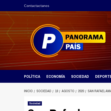
Saltar
Contactactanos
al
contenido
POLÍTICA
ECONOMÍA
SOCIEDAD
DEPORT
INICIO
SOCIEDAD
19
AGOSTO
2020
SAN RAFAEL AM
Sociedad