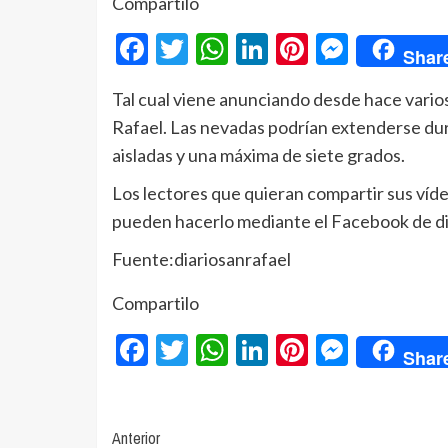
Compartilo
Facebook
Twitter
WhatsApp
LinkedIn
Pinterest
Messe
Shar
Tal cual viene anunciando desde hace varios
Rafael. Las nevadas podrían extenderse dura
aisladas y una máxima de siete grados.
Los lectores que quieran compartir sus víd
pueden hacerlo mediante el Facebook de dia
Fuente:diariosanrafael
Compartilo
Facebook
Twitter
WhatsApp
LinkedIn
Pinterest
Messe
Shar
Navegación
Anterior