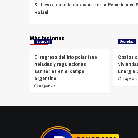
Se llevó a cabo la caravana por la República en 
de
Rafael
entradas
Más historias
Sociedad
Sociedad
El regreso del frío polar trae
Costos d
heladas y regulaciones
Vivienda
sanitarias en el campo
Energía 
argentino
8 agosto 20
8 agosto 2026