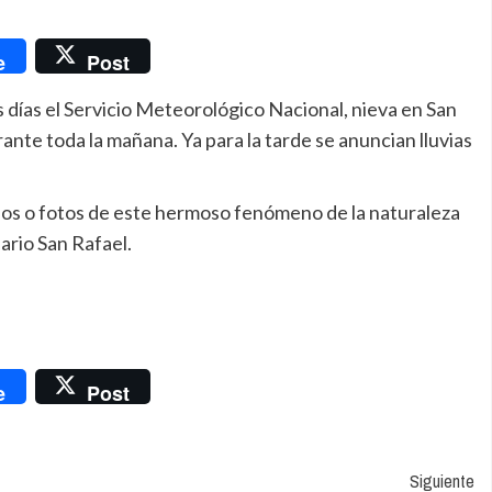
nger
e
Post
 días el Servicio Meteorológico Nacional, nieva en San
nte toda la mañana. Ya para la tarde se anuncian lluvias
eos o fotos de este hermoso fenómeno de la naturaleza
rio San Rafael.
nger
e
Post
Siguiente