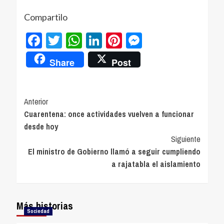
Compartilo
Facebook
Twitter
WhatsApp
LinkedIn
Pinterest
Messenger
Share
Post
Navegación
Anterior
Cuarentena: once actividades vuelven a funcionar
de
desde hoy
entradas
Siguiente
El ministro de Gobierno llamó a seguir cumpliendo
a rajatabla el aislamiento
Más historias
Sociedad