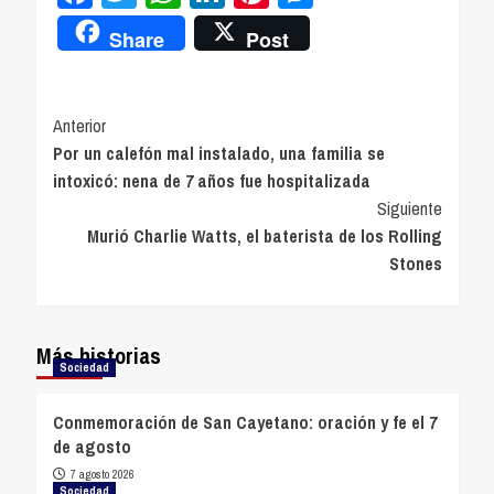
Share
Post
Navegación
Anterior
Por un calefón mal instalado, una familia se
de
intoxicó: nena de 7 años fue hospitalizada
entradas
Siguiente
Murió Charlie Watts, el baterista de los Rolling
Stones
Más historias
Sociedad
Conmemoración de San Cayetano: oración y fe el 7
de agosto
7 agosto 2026
Sociedad