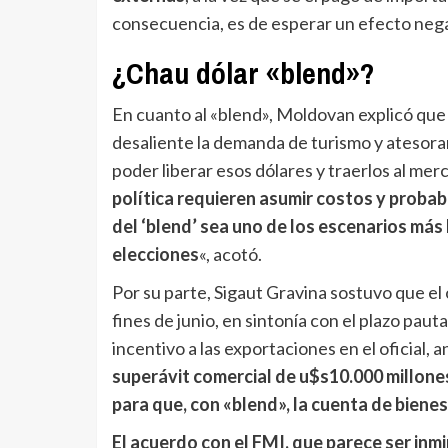
consecuencia, es de esperar un efecto nega
¿Chau dólar «blend»?
En cuanto al «blend», Moldovan explicó que 
desaliente la demanda de turismo y atesor
poder liberar esos dólares y traerlos al merca
política requieren asumir costos y proba
del ‘blend’ sea uno de los escenarios más
elecciones
«, acotó.
Por su parte, Sigaut Gravina sostuvo que el o
fines de junio, en sintonía con el plazo pa
incentivo a las exportaciones en el oficial, 
superávit comercial de u$s10.000 millones
para que, con «blend», la cuenta de bienes
El acuerdo con el FMI, que parece ser inmi