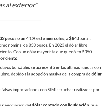
as al exterior”
e 33 pesos o un 4,1% este miércoles, a $843
para la
ximo nominal de 850 pesos. En 2023 el dólar libre
ciento. Con un dólar mayorista que quedó en $350,
por ciento
.
ctivos bursátiles se acrecentó en las últimas ruedas con
ctubre, debido a la adopción masiva de la compra de
dólar
r falsas importaciones con SIMIs truchas realizadas por
la negociación del
dólar contado con liquidación
, que