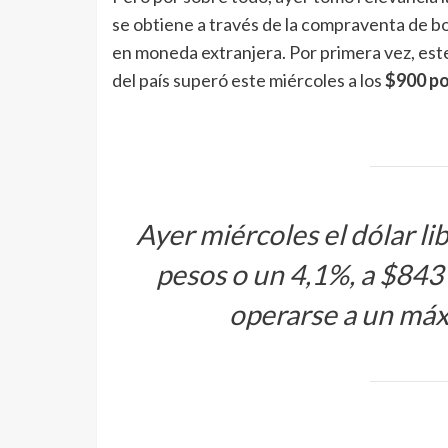
se obtiene a través de la compraventa de bo
en moneda extranjera. Por primera vez, este
del país superó este miércoles a los
$900 po
Ayer miércoles el dólar li
pesos o un 4,1%, a $843 p
operarse a un má