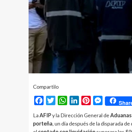
Compartilo
Facebook
Twitter
WhatsApp
LinkedIn
Pinterest
Messe
Shar
La
AFIP
y la Dirección General de
Aduana
porteña
, un día después de la disparada de
el
contado con liquidación
superara los $90