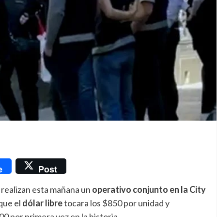
nger
e
Post
s
realizan esta mañana un
operativo conjunto en la City
 que el
dólar libre
tocara los $850 por unidad y
0 por primera vez en la historia.