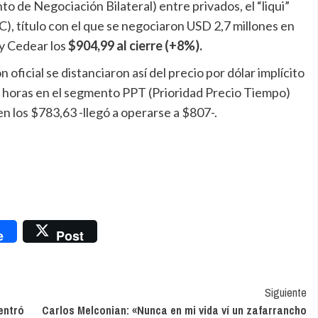
o de Negociación Bilateral) entre privados, el “liqui”
), título con el que se negociaron USD 2,7 millones en
 y Cedear los
$904,99 al cierre (+8%).
 oficial se distanciaron así del precio por dólar implícito
48 horas en el segmento PPT (Prioridad Precio Tiempo)
 los $783,63 -llegó a operarse a $807-.
nger
e
Post
Siguiente
entró
Carlos Melconian: «Nunca en mi vida ví un zafarrancho