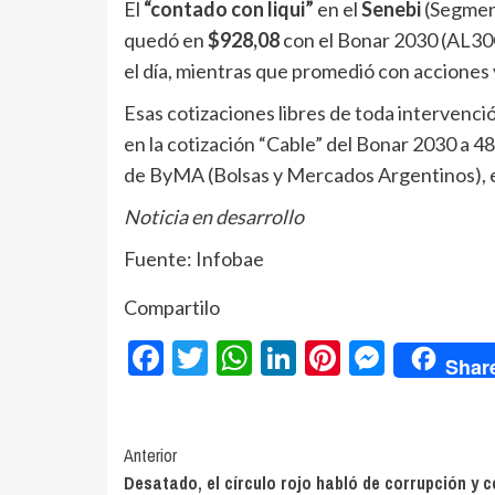
El
“contado con liqui”
en el
Senebi
(Segment
quedó en
$928,08
con el Bonar 2030 (AL30C
el día, mientras que promedió con acciones
Esas cotizaciones libres de toda intervención
en la cotización “Cable” del Bonar 2030 a 
de ByMA (Bolsas y Mercados Argentinos), en
Noticia en desarrollo
Fuente: Infobae
Compartilo
Facebook
Twitter
WhatsApp
LinkedIn
Pinterest
Messe
Shar
Navegación
Anterior
Desatado, el círculo rojo habló de corrupción y c