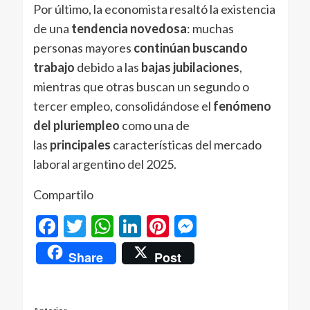
Por último, la economista resaltó la existencia
de una
tendencia novedosa
: muchas
personas mayores
continúan buscando
trabajo
debido a las
bajas jubilaciones
,
mientras que otras buscan un segundo o
tercer empleo, consolidándose el
fenómeno
del pluriempleo
como una de
las
principales
características del mercado
laboral argentino del 2025.
Compartilo
Facebook
Twitter
WhatsApp
LinkedIn
Pinterest
Messenger
Share
Post