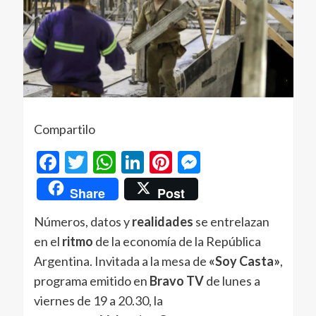
Compartilo
Facebook
Twitter
WhatsApp
LinkedIn
Pinterest
Messenger
Share
Post
Números, datos y
realidades
se entrelazan
en el
ritmo
de la economía de la República
Argentina. Invitada a la mesa de
«Soy Casta»
,
programa emitido en
Bravo TV
de lunes a
viernes de 19 a 20.30, la