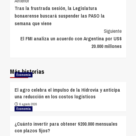
Navegación
Anterior
Tras la frustrada sesión, la Legislatura
de
bonaerense buscará suspender las PASO la
entradas
semana que viene
Siguiente
El FMI analiza un acuerdo con Argentina por US$
20.000 millones
Más historias
Economía
El agro celebra el impulso de la Hidrovía y anticipa
una reducción en los costos logísticos
6 agosto 2026
Economía
¿Cuánto invertir para obtener $200.000 mensuales
con plazos fijos?