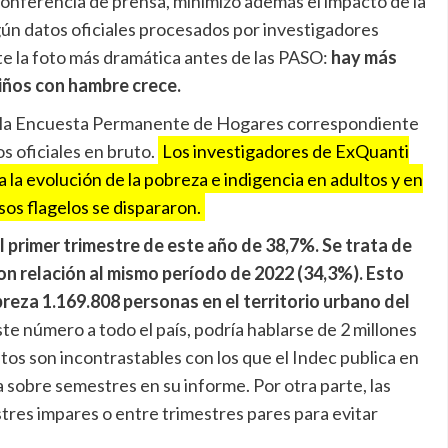
 conferencia de prensa, minimizó además el impacto de la
gún datos oficiales procesados por investigadores
te la foto más dramática antes de las PASO:
hay más
niños con hambre crece.
de la Encuesta Permanente de Hogares correspondiente
os oficiales en bruto.
Los investigadores de ExQuanti
 la evolución de la pobreza e indigencia en adultos y en
sos flagelos se dispararon.
l primer trimestre de este año de 38,7%. Se trata de
n relación al mismo período de 2022 (34,3%). Esto
breza 1.169.808 personas en el territorio urbano del
te número a todo el país, podría hablarse de 2 millones
tos son incontrastables con los que el Indec publica en
a sobre semestres en su informe. Por otra parte, las
res impares o entre trimestres pares para evitar