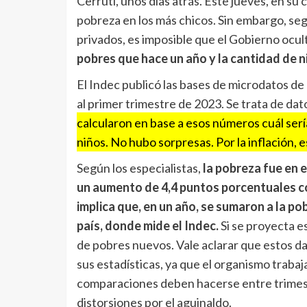
Cerruti, unos días atrás. Este jueves, en su
pobreza en los más chicos. Sin embargo, se
privados, es imposible que el Gobierno ocul
pobres que hace un año y la cantidad de 
El Indec publicó las bases de microdatos 
al primer trimestre de 2023. Se trata de dat
calcularon en base a esos números cuál sería
niños. No hubo sorpresas. Por la inflación, e
Según los especialistas,
la pobreza fue en e
un aumento de 4,4 puntos porcentuales co
implica que, en un año, se sumaron a la po
país, donde mide el Indec.
Si se proyecta es
de pobres nuevos. Vale aclarar que estos da
sus estadísticas, ya que el organismo trabaj
comparaciones deben hacerse entre trimest
distorsiones por el aguinaldo.