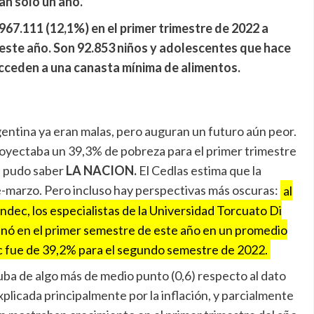
an solo un año.
967.111 (12,1%) en el primer trimestre de 2022 a
 este año. Son 92.853 niños y adolescentes que hace
cceden a una canasta mínima de alimentos.
gentina ya eran malas, pero auguran un futuro aún peor.
oyectaba un 39,3% de pobreza para el primer trimestre
n pudo saber
LA NACION.
El Cedlas estima que la
e-marzo. Pero incluso hay perspectivas más oscuras:
al
ndec, los especialistas de la Universidad Torcuato Di
inó en el primer semestre de este año en un promedio
dec fue de 39,2% para el segundo semestre de 2022.
ba de algo más de medio punto (0,6) respecto al dato
plicada principalmente por la inflación, y parcialmente