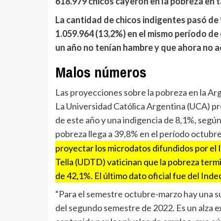
618.979 chicos cayeron en la pobreza en t
La cantidad de chicos indigentes pasó de 
1.059.964 (13,2%) en el mismo período de
un año no tenían hambre
y que ahora no a
Malos números
Las proyecciones sobre la pobreza en la Ar
La Universidad Católica Argentina (UCA) pr
de este año y una indigencia de 8,1%, segú
pobreza llega a 39,8% en el período octubr
proyectar los microdatos difundidos por el I
Tella (UDTD) vaticinan que la pobreza term
de 42,1%. El último dato oficial fue del In
“Para el semestre octubre-marzo hay una su
del segundo semestre de 2022. Es un alza ex