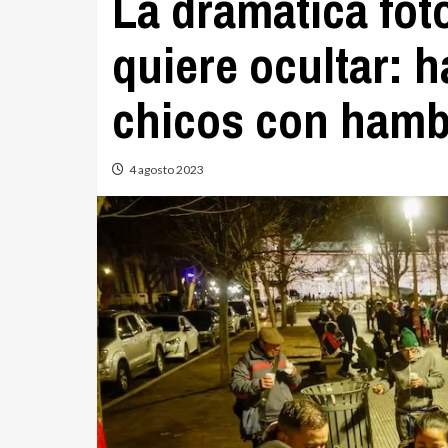
La dramática fot
quiere ocultar: 
chicos con hambr
4 agosto 2023