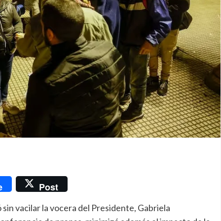
nger
e
Post
sin vacilar la vocera del Presidente, Gabriela