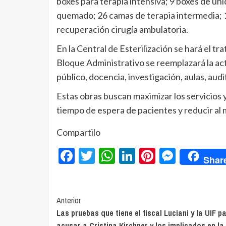
boxes para terapia intensiva; 9 boxes de un
quemado; 26 camas de terapia intermedia; 
recuperación cirugía ambulatoria.
En la Central de Esterilización se hará el tr
Bloque Administrativo se reemplazará la actu
público, docencia, investigación, aulas, aud
Estas obras buscan maximizar los servicios 
tiempo de espera de pacientes y reducir al m
Compartilo
Facebook
Twitter
WhatsApp
LinkedIn
Pinterest
Messe
Shar
Navegación
Anterior
Las pruebas que tiene el fiscal Luciani y la UIF p
de
acusar a Cristina Kirchner y los implicados en l