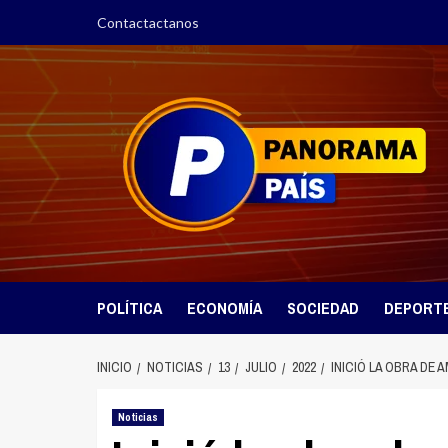
Saltar
Contactactanos
al
contenido
POLÍTICA
ECONOMÍA
SOCIEDAD
DEPORT
INICIO
NOTICIAS
13
JULIO
2022
INICIÓ LA OBRA DE
Noticias