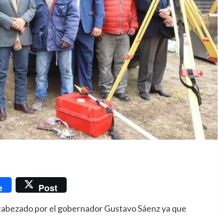
nger
e
Post
 encabezado por el gobernador Gustavo Sáenz ya que