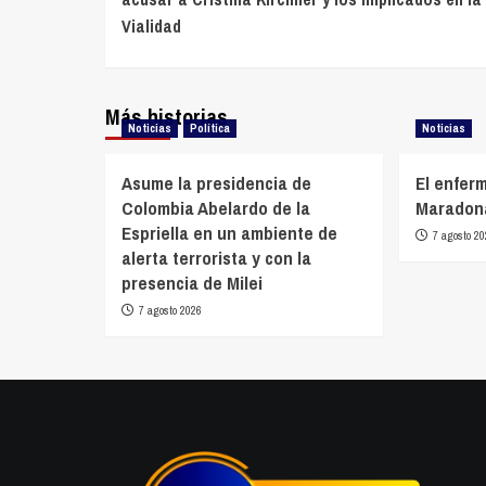
entradas
Vialidad
Más historias
Noticias
Política
Noticias
Asume la presidencia de
El enfer
Colombia Abelardo de la
Maradona
Espriella en un ambiente de
7 agosto 20
alerta terrorista y con la
presencia de Milei
7 agosto 2026