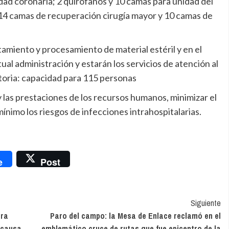
idad coronaria; 2 quirófanos y 10 camas para unidad del
14 camas de recuperación cirugía mayor y 10 camas de
atamiento y procesamiento de material estéril y en el
al administración y estarán los servicios de atención al
itoria: capacidad para 115 personas
y las prestaciones de los recursos humanos, minimizar el
ínimo los riesgos de infecciones intrahospitalarias.
nger
e
Post
Siguiente
ara
Paro del campo: la Mesa de Enlace reclamó en el
a causa
emblemático cruce de rutas que fue epicentro de la