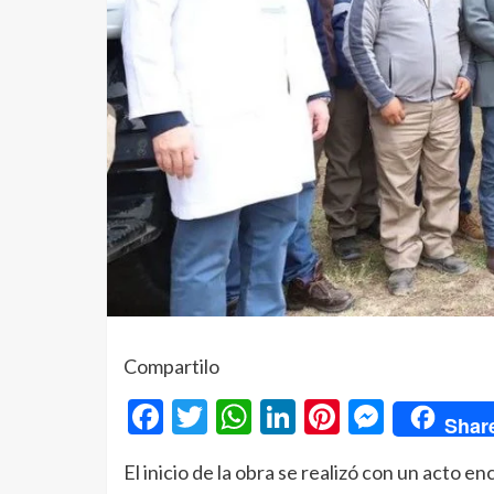
Compartilo
Facebook
Twitter
WhatsApp
LinkedIn
Pinterest
Messe
Shar
El inicio de la obra se realizó con un acto