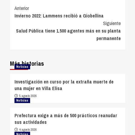
Navegación
Anterior
Invierno 2022: Lammens recibió a Giobellina
de
Siguiente
entradas
Salud Pública tiene 1.500 agentes más en su planta
permanente
Más historias
Noticias
Investigación en curso por la extraña muerte de
una mujer en Villa Elisa
5 agosto 2026
Noticias
Prefectura exige a más de 500 prácticos reanudar
sus actividades
4 agosto 2026
Noticias