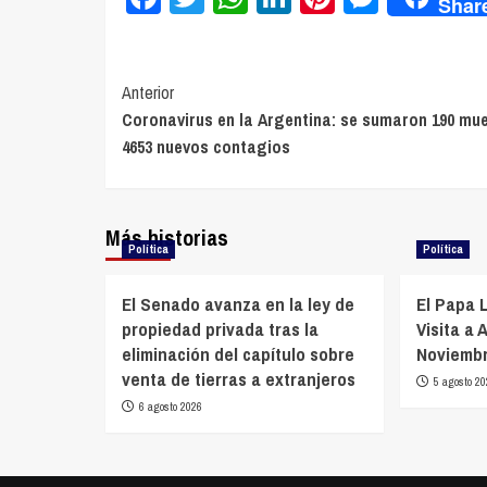
Shar
Navegación
Anterior
Coronavirus en la Argentina: se sumaron 190 mue
de
4653 nuevos contagios
entradas
Más historias
Política
Política
El Senado avanza en la ley de
El Papa 
propiedad privada tras la
Visita a 
eliminación del capítulo sobre
Noviemb
venta de tierras a extranjeros
5 agosto 20
6 agosto 2026