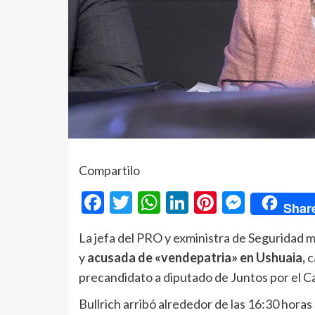
Compartilo
Facebook
Twitter
WhatsApp
LinkedIn
Pinterest
Messe
Shar
La jefa del PRO y exministra de Seguridad m
y
acusada de «vendepatria» en Ushuaia,
c
precandidato a diputado de Juntos por el C
Bullrich arribó alrededor de las 16:30 horas