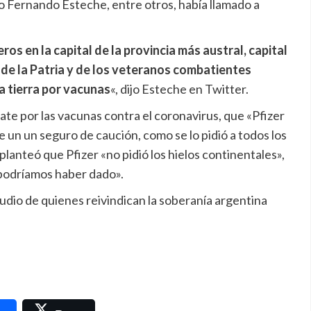
o Fernando Esteche, entre otros, había llamado a
 en la capital de la provincia más austral, capital
 de la Patria y de los veteranos combatientes
a tierra por vacunas
«, dijo Esteche en Twitter.
bate por las vacunas contra el coronavirus, que «Pfizer
fue un un seguro de caución, como se lo pidió a todos los
planteó que Pfizer «no pidió los hielos continentales»,
 podríamos haber dado».
udio de quienes reivindican la soberanía argentina
nger