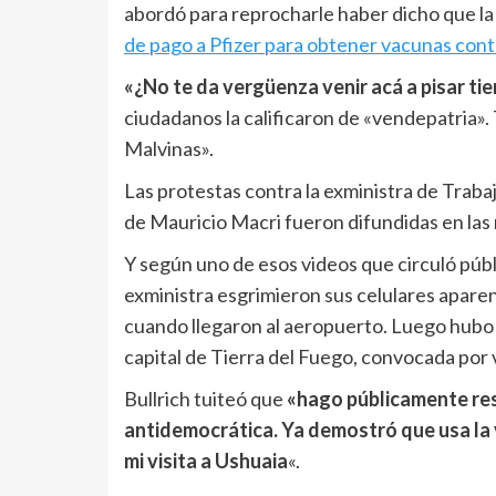
abordó para reprocharle haber dicho que l
de pago a Pfizer para obtener vacunas cont
«¿No te da vergüenza venir acá a pisar tie
ciudadanos la calificaron de «vendepatria».
Malvinas».
Las protestas contra la exministra de Traba
de Mauricio Macri fueron difundidas en las 
Y según uno de esos videos que circuló púb
exministra esgrimieron sus celulares apare
cuando llegaron al aeropuerto. Luego hubo o
capital de Tierra del Fuego, convocada por 
Bullrich tuiteó que
«hago públicamente re
antidemocrática. Ya demostró que usa la v
mi visita a Ushuaia
«.