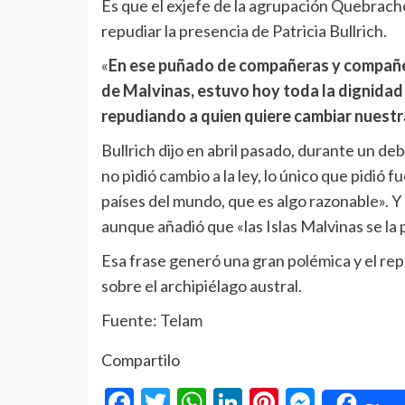
Es que el exjefe de la agrupación Quebrach
repudiar la presencia de Patricia Bullrich.
«
En ese puñado de compañeras y compañeros
de Malvinas, estuvo hoy toda la dignidad
repudiando a quien quiere cambiar nuestr
Bullrich dijo en abril pasado, durante un de
no pidió cambio a la ley, lo único que pidió 
países del mundo, que es algo razonable». Y 
aunque añadió que «las Islas Malvinas se la
Esa frase generó una gran polémica y el rep
sobre el archipiélago austral.
Fuente: Telam
Compartilo
Facebook
Twitter
WhatsApp
LinkedIn
Pinterest
Messe