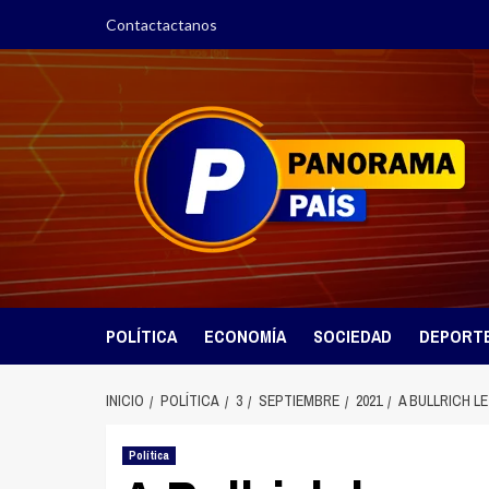
Saltar
Contactactanos
al
contenido
POLÍTICA
ECONOMÍA
SOCIEDAD
DEPORT
INICIO
POLÍTICA
3
SEPTIEMBRE
2021
A BULLRICH L
Política