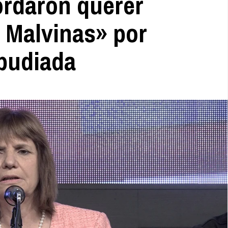
cordaron querer
s Malvinas» por
epudiada