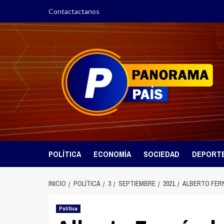
Saltar
Contactactanos
al
contenido
POLÍTICA
ECONOMÍA
SOCIEDAD
DEPORT
INICIO
POLÍTICA
3
SEPTIEMBRE
2021
ALBERTO FERN
Política