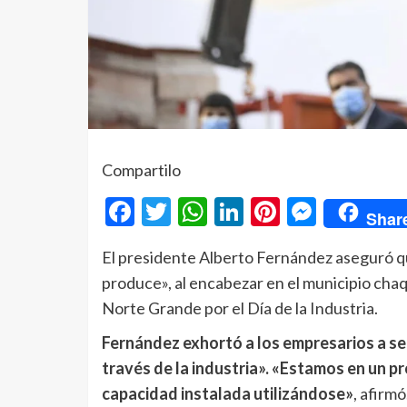
Compartilo
Facebook
Twitter
WhatsApp
LinkedIn
Pinterest
Messe
Shar
El presidente Alberto Fernández aseguró q
produce», al encabezar en el municipio ch
Norte Grande por el Día de la Industria.
Fernández exhortó a los empresarios a s
través de la industria». «Estamos en un p
capacidad instalada utilizándose»
, afirmó