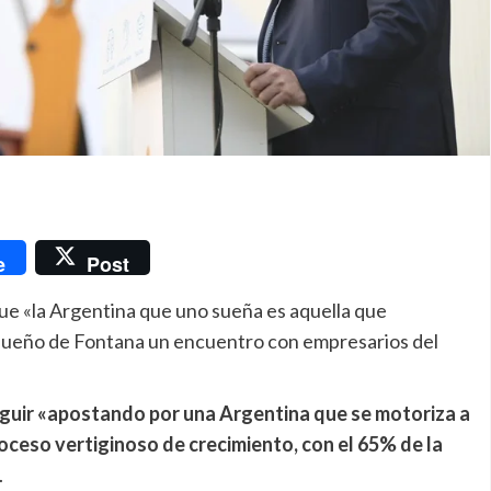
nger
e
Post
ue «la Argentina que uno sueña es aquella que
aqueño de Fontana un encuentro con empresarios del
eguir «apostando por una Argentina que se motoriza a
roceso vertiginoso de crecimiento, con el 65% de la
.