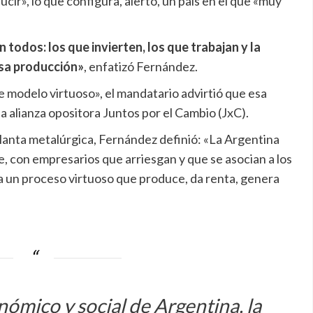
ir», lo que configura, alertó, un país en el que «muy
todos: los que invierten, los que trabajan y la
esa producción»
, enfatizó Fernández.
e modelo virtuoso», el mandatario advirtió que esa
a alianza opositora Juntos por el Cambio (JxC).
planta metalúrgica, Fernández definió: «La Argentina
, con empresarios que arriesgan y que se asocian a los
za un proceso virtuoso que produce, da renta, genera
nómico y social de Argentina, la