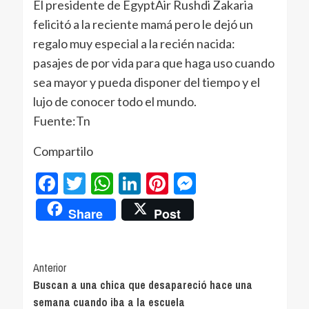
El presidente de EgyptAir Rushdi Zakaria
felicitó a la reciente mamá pero le dejó un
regalo muy especial a la recién nacida:
pasajes de por vida para que haga uso cuando
sea mayor y pueda disponer del tiempo y el
lujo de conocer todo el mundo.
Fuente:Tn
Compartilo
Facebook
Twitter
WhatsApp
LinkedIn
Pinterest
Messenger
Share
Post
Navegación
Anterior
Buscan a una chica que desapareció hace una
de
semana cuando iba a la escuela