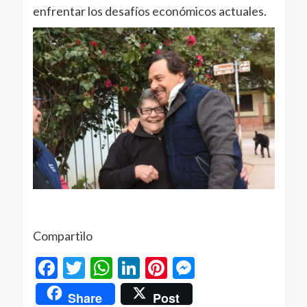
enfrentar los desafíos económicos actuales.
Compartilo
Facebook
Twitter
WhatsApp
LinkedIn
Pinterest
Messenger
Share
Post