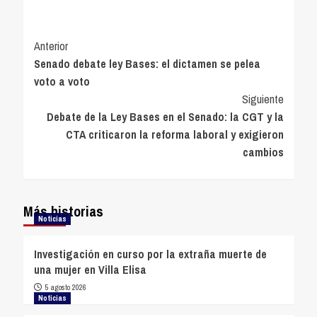
Navegación
Anterior
Senado debate ley Bases: el dictamen se pelea
de
voto a voto
entradas
Siguiente
Debate de la Ley Bases en el Senado: la CGT y la
CTA criticaron la reforma laboral y exigieron
cambios
Más historias
Noticias
Investigación en curso por la extraña muerte de
una mujer en Villa Elisa
5 agosto 2026
Noticias