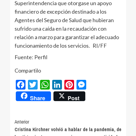
Superintendencia que otorgase un apoyo
financiero de excepción destinado a los
Agentes del Seguro de Salud que hubieran
sufrido una caída en la recaudación con
relación a marzo para garantizar el adecuado
funcionamiento de los servicios. RI/FF
Fuente: Perfil
Compartilo
Facebook
Twitter
WhatsApp
LinkedIn
Pinterest
Messenger
Share
Post
Navegación
Anterior
Cristina Kirchner volvió a hablar de la pandemia, de
de