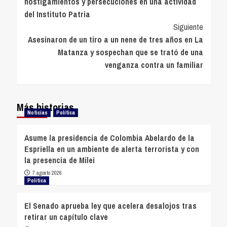
hostigamientos y persecuciones en una actividad
entradas
del Instituto Patria
Siguiente
Asesinaron de un tiro a un nene de tres años en La
Matanza y sospechan que se trató de una
venganza contra un familiar
Más historias
Noticias
Política
Asume la presidencia de Colombia Abelardo de la
Espriella en un ambiente de alerta terrorista y con
la presencia de Milei
7 agosto 2026
Política
El Senado aprueba ley que acelera desalojos tras
retirar un capítulo clave