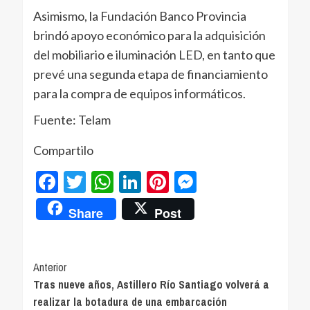
Asimismo, la Fundación Banco Provincia
brindó apoyo económico para la adquisición
del mobiliario e iluminación LED, en tanto que
prevé una segunda etapa de financiamiento
para la compra de equipos informáticos.
Fuente: Telam
Compartilo
Facebook
Twitter
WhatsApp
LinkedIn
Pinterest
Messenger
Share
Post
Navegación
Anterior
Tras nueve años, Astillero Río Santiago volverá a
de
realizar la botadura de una embarcación