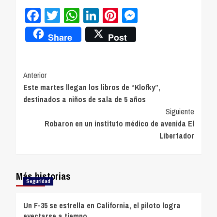
Facebook
Twitter
WhatsApp
LinkedIn
Pinterest
Messenger
Share
Post
Navegación
Anterior
Este martes llegan los libros de “Klofky”,
de
destinados a niños de sala de 5 años
entradas
Siguiente
Robaron en un instituto médico de avenida El
Libertador
Más historias
Seguridad
Un F-35 se estrella en California, el piloto logra
eyectarse a tiempo