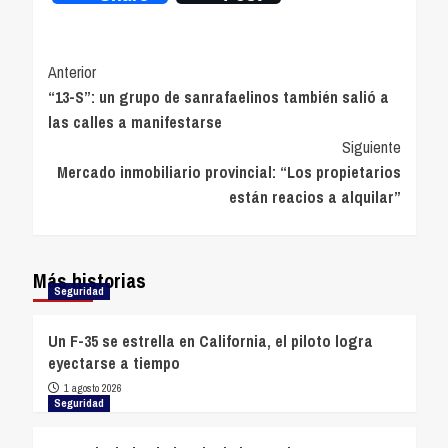
Navegación
Anterior
“13-S”: un grupo de sanrafaelinos también salió a
de
las calles a manifestarse
entradas
Siguiente
Mercado inmobiliario provincial: “Los propietarios
están reacios a alquilar”
Más historias
Seguridad
Un F-35 se estrella en California, el piloto logra
eyectarse a tiempo
1 agosto 2026
Seguridad