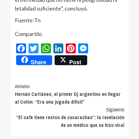
letalidad suficiente”, concluyó.
Fuente:Tn
Compartilo
Facebook
Twitter
WhatsApp
LinkedIn
Pinterest
Messenger
Share
Post
Navegación
Anterior
Hernán Cattáneo, el primer Dj argentino en llegar
de
al Colón: “Era una jugada difícil”
entradas
Siguiente
“El café tiene restos de cucarachas”: la revelación
de un médico que se hizo viral